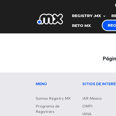
REGISTRY .MX
R
REG
RETO MX
Págin
MENÚ
SITIOS DE INTER
Somos Registry MX
IAR México
Programa de
OMPI
Registrars
IANA